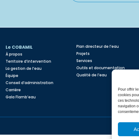
Alternative:
Plan directeur de l’eau
Le COBAMIL
Projets
À propos
Services
Territoire d’intervention
Outils et documentation
La gestion de l’eau
Qualité de l’eau
Équipe
Conseil d’administration
Pour offrir 
Carrière
cookies pour
Gala Flamb’eau
ces technolo
navigation ou
consentement
Ac