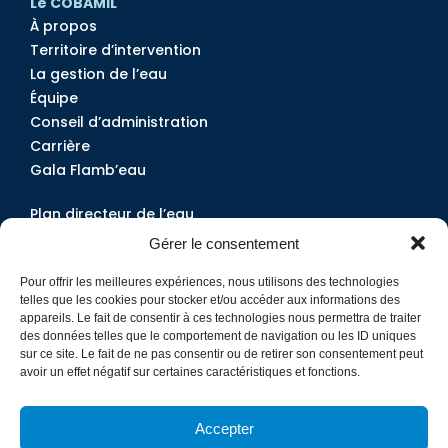
Le COBAMIL
À propos
Territoire d’intervention
La gestion de l’eau
Équipe
Conseil d’administration
Carrière
Gala Flamb’eau
Plan directeur de l’eau
Projets
Gérer le consentement
Services
Pour offrir les meilleures expériences, nous utilisons des technologies
Outils et documentation
telles que les cookies pour stocker et/ou accéder aux informations des
Qualité de l’eau
appareils. Le fait de consentir à ces technologies nous permettra de traiter
des données telles que le comportement de navigation ou les ID uniques
sur ce site. Le fait de ne pas consentir ou de retirer son consentement peut
Devenir membre
avoir un effet négatif sur certaines caractéristiques et fonctions.
Nous joindre
Médias
Accepter
Actualités