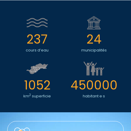
237
24
cours d’eau
municipalités
1052
450000
2
km
superficie
habitant·e·s