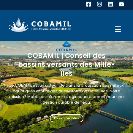
COBAMIL | Conseil des
bassins versants des Mille-
Îles
Le COBAMIL est un acteur clé dans la protection des milieux
aquatiques et humides du territoire des Mille-Îles. Notre
mission? Mobiliser, informer et agir concrètement pour une
gestion durable de l’eau.
En savoir plus