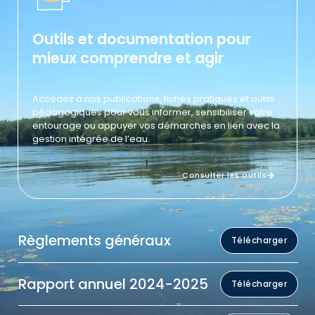
Outils et documentation pour
mieux comprendre et agir
Accédez à nos publications, fiches pratiques et outils
pédagogiques pour vous informer, sensibiliser votre
entourage ou appuyer vos démarches en lien avec la
gestion intégrée de l’eau.
Consulter les outils
Règlements généraux
Télécharger
Rapport annuel 2024-2025
Télécharger