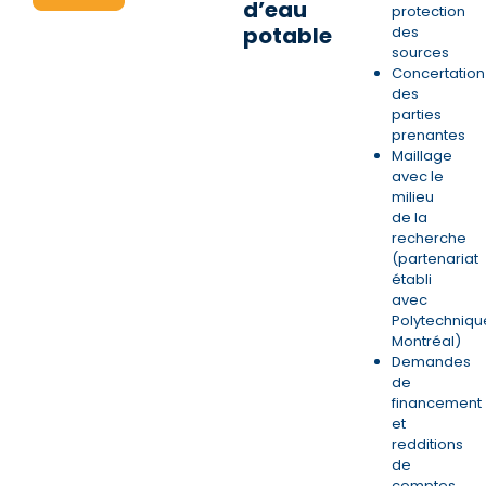
d’eau
protection
potable
des
sources
Concertation
des
parties
prenantes
Maillage
avec le
milieu
de la
recherche
(partenariat
établi
avec
Polytechniqu
Montréal)
Demandes
de
financement
et
redditions
de
comptes