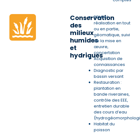
Conservation
PRMHH :
réalisation en tout
des
ou en partie,
milieux
géomatique, suivi
humides
de la mise en
et
œuvre,
concertation
hydriques
Acquisition de
connaissances
Diagnostic par
bassin versant
Restauration :
plantation en
bande riveraines,
contrôle des EEE,
entretien durable
des cours d’eau
(hydrogéomorphologi
Habitat du
poisson