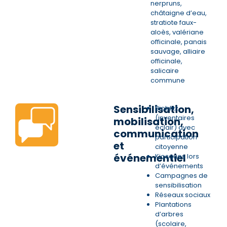
nerpruns,
châtaigne d’eau,
stratiote faux-
aloès, valériane
officinale, panais
sauvage, alliaire
officinale,
salicaire
commune
Sensibilisation,
Bioblitz
(inventaires
mobilisation,
éclair) avec
communication
participation
et
citoyenne
événementiel
Kiosques lors
d’événements
Campagnes de
sensibilisation
Réseaux sociaux
Plantations
d’arbres
(scolaire,