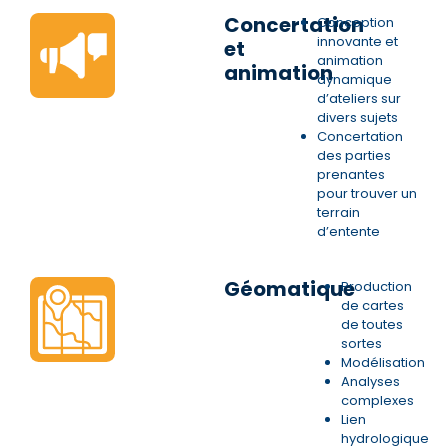
Concertation
Conception
innovante et
et
animation
animation
dynamique
d’ateliers sur
divers sujets
Concertation
des parties
prenantes
pour trouver un
terrain
d’entente
Géomatique
Production
de cartes
de toutes
sortes
Modélisation
Analyses
complexes
Lien
hydrologique