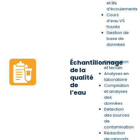
et lits
d’écoulements
Cours
d’eau VS
fossés
Gestion de
base de
données
Échantillonnage
Préparation
et terrain
de la
Analyses en
qualité
laboratoire
de
Compilation
l’eau
et analyses
des
données
Détection
des sources
de
contamination
Rédaction
de rapports