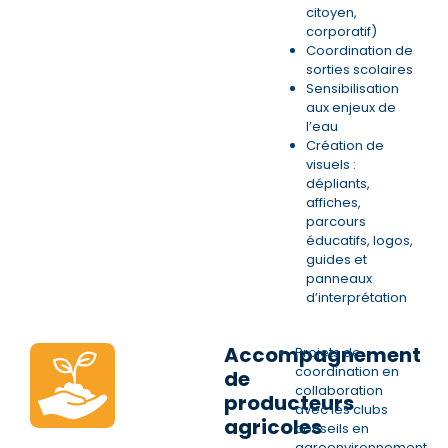
citoyen,
corporatif)
Coordination de
sorties scolaires
Sensibilisation
aux enjeux de
l’eau
Création de
visuels :
dépliants,
affiches,
parcours
éducatifs, logos,
guides et
panneaux
d’interprétation
Accompagnement
Projets de
coordination en
de
collaboration
producteurs
avec les clubs
agricoles
conseils en
agroenvironnement