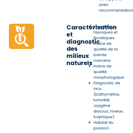
avec
recommandation
Caractérisation
Inventaires
fauniques et
et
floristiques
diagnostic
Indice de
des
qualité de la
milieux
bande
riveraine
naturels
Indice de
qualité
morphologique
Diagnostic de
lacs
(bathymétrie,
turbidité,
oxygène
dissous, niveau
trophique)
Habitat du
poisson