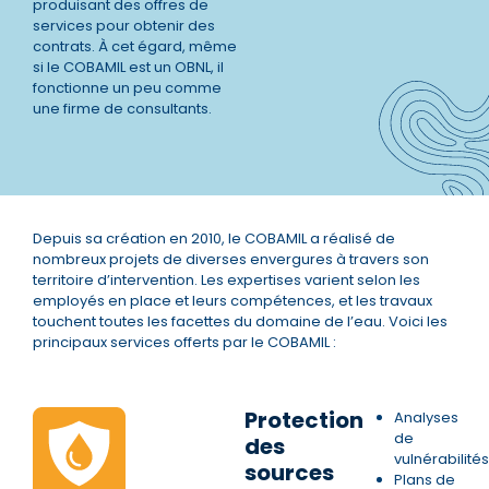
produisant des offres de
services pour obtenir des
contrats. À cet égard, même
si le COBAMIL est un OBNL, il
fonctionne un peu comme
une firme de consultants.
Depuis sa création en 2010, le COBAMIL a réalisé de
nombreux projets de diverses envergures à travers son
territoire d’intervention. Les expertises varient selon les
employés en place et leurs compétences, et les travaux
touchent toutes les facettes du domaine de l’eau. Voici les
principaux services offerts par le COBAMIL :
Protection
Analyses
de
des
vulnérabilités
sources
Plans de