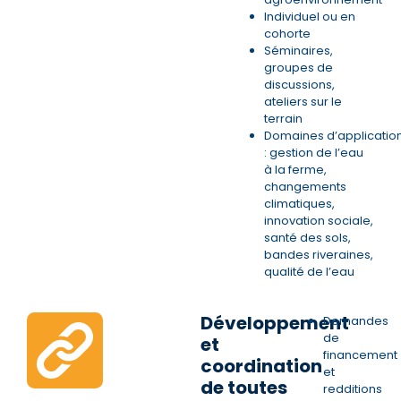
Individuel ou en
cohorte
Séminaires,
groupes de
discussions,
ateliers sur le
terrain
Domaines d’applicatio
: gestion de l’eau
à la ferme,
changements
climatiques,
innovation sociale,
santé des sols,
bandes riveraines,
qualité de l’eau
Développement
Demandes
de
et
financement
coordination
et
de toutes
redditions