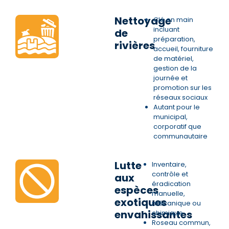
Nettoyage
Clé en main
incluant
de
préparation,
rivières
accueil, fourniture
de matériel,
gestion de la
journée et
promotion sur les
réseaux sociaux
Autant pour le
municipal,
corporatif que
communautaire
Lutte
Inventaire,
contrôle et
aux
éradication
espèces
manuelle,
exotiques
mécanique ou
envahissantes
chimique
Roseau commun,