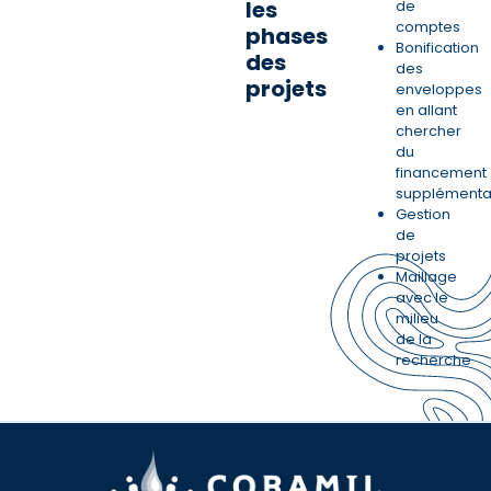
les
de
comptes
phases
Bonification
des
des
projets
enveloppes
en allant
chercher
du
financement
supplémenta
Gestion
de
projets
Maillage
avec le
milieu
de la
recherche