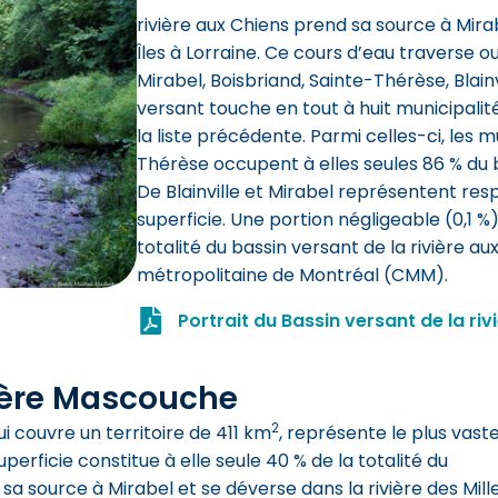
rivière aux Chiens prend sa source à Mirab
Îles à Lorraine. Ce cours d’eau traverse ou 
Mirabel, Boisbriand, Sainte-Thérèse, Blain
versant touche en tout à huit municipalit
la liste précédente. Parmi celles-ci, les mu
Thérèse occupent à elles seules 86 % du 
De Blainville et Mirabel représentent re
superficie. Une portion négligeable (0,1 %
totalité du bassin versant de la rivière 
métropolitaine de Montréal (CMM).
Portrait du Bassin versant de la riv
vière Mascouche
2
i couvre un territoire de 411 km
, représente le plus vast
uperficie constitue à elle seule 40 % de la totalité du
sa source à Mirabel et se déverse dans la rivière des Mill