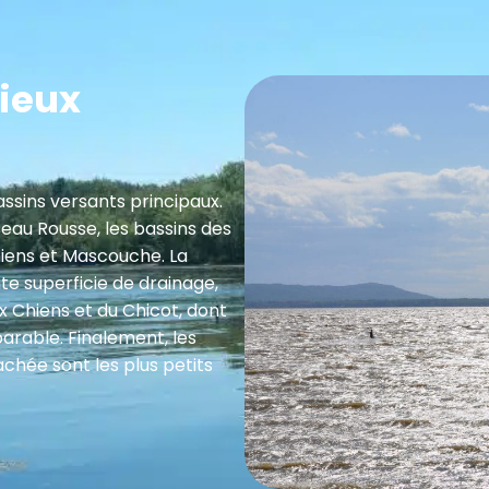
lieux
assins versants principaux.
seau Rousse, les bassins des
hiens et Mascouche. La
e superficie de drainage,
aux Chiens et du Chicot, dont
arable. Finalement, les
achée sont les plus petits