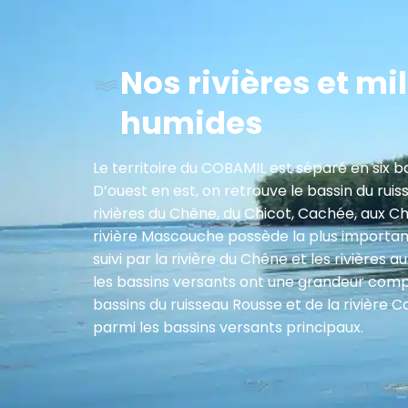
Nos rivières et mi
humides
Le territoire du COBAMIL est séparé en six b
D’ouest en est, on retrouve le bassin du ruis
rivières du Chêne, du Chicot, Cachée, aux C
rivière Mascouche possède la plus important
suivi par la rivière du Chêne et les rivières 
les bassins versants ont une grandeur comp
bassins du ruisseau Rousse et de la rivière C
parmi les bassins versants principaux.