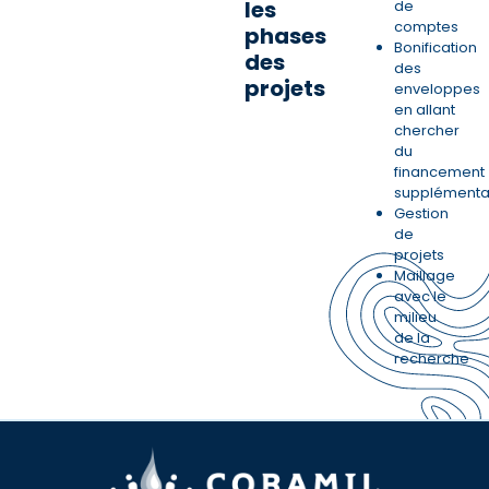
les
de
comptes
phases
Bonification
des
des
projets
enveloppes
en allant
chercher
du
financement
supplémenta
Gestion
de
projets
Maillage
avec le
milieu
de la
recherche