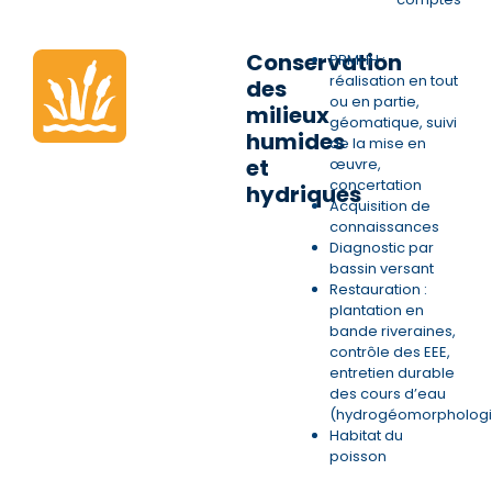
Conservation
PRMHH :
réalisation en tout
des
ou en partie,
milieux
géomatique, suivi
humides
de la mise en
et
œuvre,
concertation
hydriques
Acquisition de
connaissances
Diagnostic par
bassin versant
Restauration :
plantation en
bande riveraines,
contrôle des EEE,
entretien durable
des cours d’eau
(hydrogéomorphologi
Habitat du
poisson