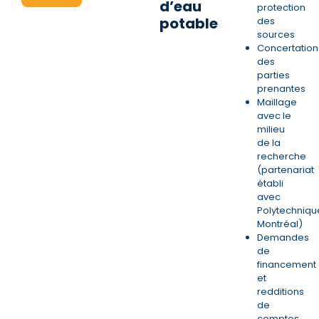
d’eau
protection
potable
des
sources
Concertation
des
parties
prenantes
Maillage
avec le
milieu
de la
recherche
(partenariat
établi
avec
Polytechniqu
Montréal)
Demandes
de
financement
et
redditions
de
comptes