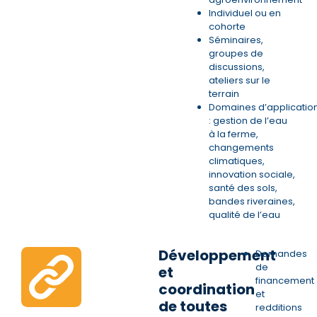
Individuel ou en
cohorte
Séminaires,
groupes de
discussions,
ateliers sur le
terrain
Domaines d’applicatio
: gestion de l’eau
à la ferme,
changements
climatiques,
innovation sociale,
santé des sols,
bandes riveraines,
qualité de l’eau
Développement
Demandes
de
et
financement
coordination
et
de toutes
redditions