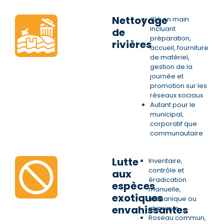
Nettoyage
Clé en main
incluant
de
préparation,
rivières
accueil, fourniture
de matériel,
gestion de la
journée et
promotion sur les
réseaux sociaux
Autant pour le
municipal,
corporatif que
communautaire
Lutte
Inventaire,
contrôle et
aux
éradication
espèces
manuelle,
exotiques
mécanique ou
envahissantes
chimique
Roseau commun,