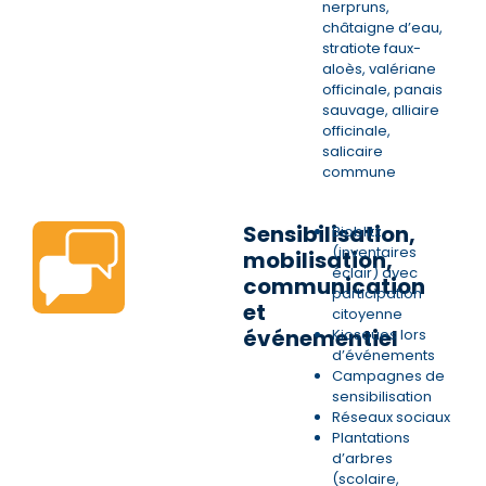
nerpruns,
châtaigne d’eau,
stratiote faux-
aloès, valériane
officinale, panais
sauvage, alliaire
officinale,
salicaire
commune
Sensibilisation,
Bioblitz
(inventaires
mobilisation,
éclair) avec
communication
participation
et
citoyenne
événementiel
Kiosques lors
d’événements
Campagnes de
sensibilisation
Réseaux sociaux
Plantations
d’arbres
(scolaire,