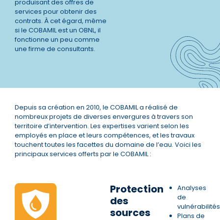
produisant des offres de
services pour obtenir des
contrats. À cet égard, même
si le COBAMIL est un OBNL, il
fonctionne un peu comme
une firme de consultants.
Depuis sa création en 2010, le COBAMIL a réalisé de
nombreux projets de diverses envergures à travers son
territoire d’intervention. Les expertises varient selon les
employés en place et leurs compétences, et les travaux
touchent toutes les facettes du domaine de l’eau. Voici les
principaux services offerts par le COBAMIL :
Protection
Analyses
de
des
vulnérabilités
sources
Plans de