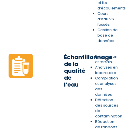
et lits
d’écoulements
Cours
d’eau VS
fossés
Gestion de
base de
données
Échantillonnage
Préparation
et terrain
de la
Analyses en
qualité
laboratoire
de
Compilation
l’eau
et analyses
des
données
Détection
des sources
de
contamination
Rédaction
de rapports