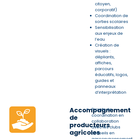
citoyen,
corporatif)
Coordination de
sorties scolaires
Sensibilisation
aux enjeux de
l’eau
Création de
visuels :
dépliants,
affiches,
parcours
éducatifs, logos,
guides et
panneaux
d’interprétation
Accompagnement
Projets de
coordination en
de
collaboration
producteurs
avec les clubs
agricoles
conseils en
agroenvironnement