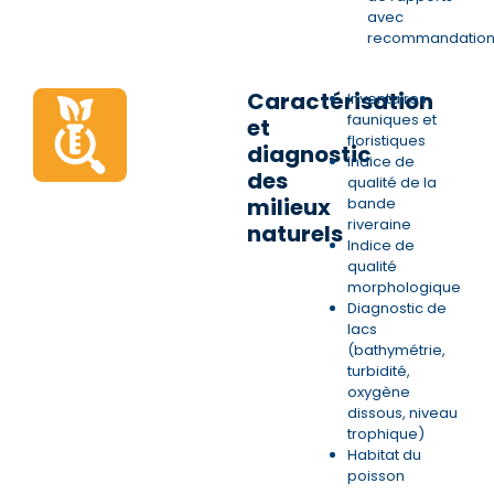
avec
recommandation
Caractérisation
Inventaires
fauniques et
et
floristiques
diagnostic
Indice de
des
qualité de la
milieux
bande
riveraine
naturels
Indice de
qualité
morphologique
Diagnostic de
lacs
(bathymétrie,
turbidité,
oxygène
dissous, niveau
trophique)
Habitat du
poisson