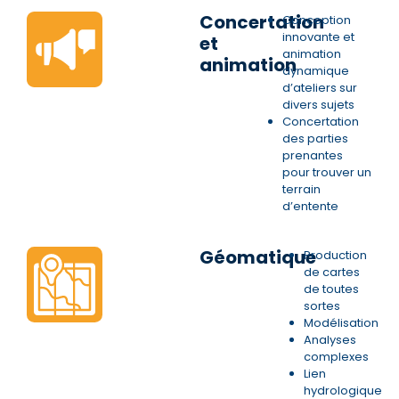
Concertation
Conception
innovante et
et
animation
animation
dynamique
d’ateliers sur
divers sujets
Concertation
des parties
prenantes
pour trouver un
terrain
d’entente
Géomatique
Production
de cartes
de toutes
sortes
Modélisation
Analyses
complexes
Lien
hydrologique