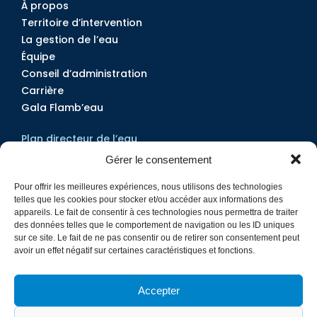
À propos
Territoire d’intervention
La gestion de l’eau
Équipe
Conseil d’administration
Carrière
Gala Flamb’eau
Plan directeur de l’eau
Projets
Gérer le consentement
Services
Pour offrir les meilleures expériences, nous utilisons des technologies
Outils et documentation
telles que les cookies pour stocker et/ou accéder aux informations des
Qualité de l’eau
appareils. Le fait de consentir à ces technologies nous permettra de traiter
des données telles que le comportement de navigation ou les ID uniques
sur ce site. Le fait de ne pas consentir ou de retirer son consentement peut
Devenir membre
avoir un effet négatif sur certaines caractéristiques et fonctions.
Nous joindre
Médias
Accepter
Actualités
Foire aux questions