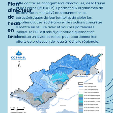
Plan
Lutte contre les changements climatiques, de la Faune
et des Parcs (MELCCFP). Il permet aux organismes de
directeur
bassins versants (OBV) de documenter les
de
caractéristiques de leur territoire, de cibler les
l’eau
problématiques et d’élaborer des actions concrètes
à mettre en œuvre avec et pour les partenaires
en
locaux . Le PDE est mis à jour périodiquement et
bref
constitue un levier essentiel pour coordonner les
efforts de protection de l’eau à l’échelle régionale.