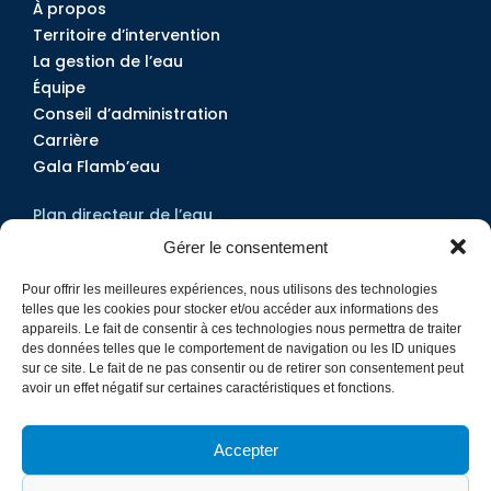
À propos
Territoire d’intervention
La gestion de l’eau
Équipe
Conseil d’administration
Carrière
Gala Flamb’eau
Plan directeur de l’eau
Projets
Gérer le consentement
Services
Pour offrir les meilleures expériences, nous utilisons des technologies
Outils et documentation
telles que les cookies pour stocker et/ou accéder aux informations des
Qualité de l’eau
appareils. Le fait de consentir à ces technologies nous permettra de traiter
des données telles que le comportement de navigation ou les ID uniques
sur ce site. Le fait de ne pas consentir ou de retirer son consentement peut
Devenir membre
avoir un effet négatif sur certaines caractéristiques et fonctions.
Nous joindre
Médias
Accepter
Actualités
Foire aux questions