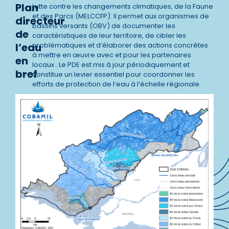
Plan
Lutte contre les changements climatiques, de la Faune
et des Parcs (MELCCFP). Il permet aux organismes de
directeur
bassins versants (OBV) de documenter les
de
caractéristiques de leur territoire, de cibler les
l’eau
problématiques et d’élaborer des actions concrètes
à mettre en œuvre avec et pour les partenaires
en
locaux . Le PDE est mis à jour périodiquement et
bref
constitue un levier essentiel pour coordonner les
efforts de protection de l’eau à l’échelle régionale.